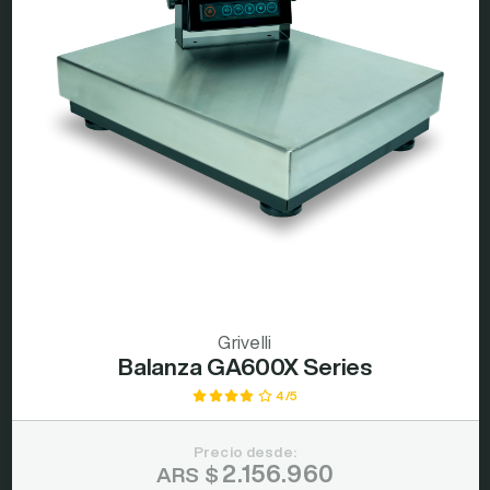
Grivelli
Balanza GA600X Series
4/5
Precio desde:
2.156.960
ARS $