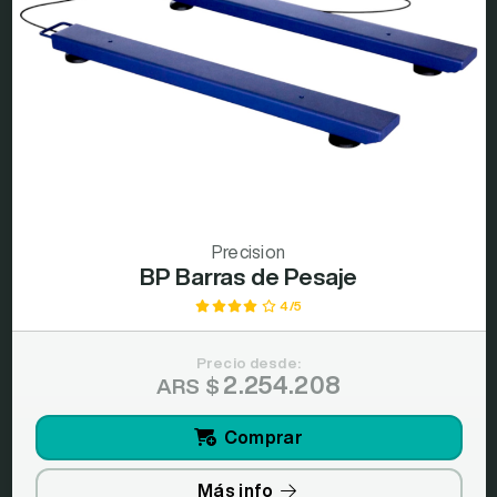
Precision
BP Barras de Pesaje
4/5
Precio desde:
2.254.208
ARS $
Comprar
Más info