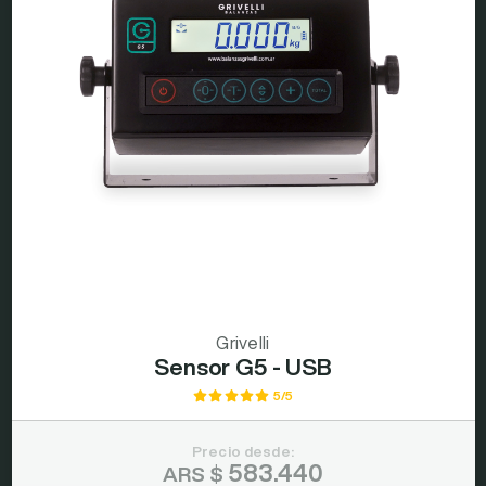
Grivelli
Sensor G5 - USB
5/5
Precio desde:
583.440
ARS $