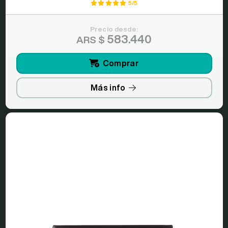
5/5
Precio desde:
583.440
ARS $
Comprar
Más info