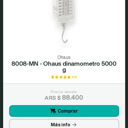
Ohaus
8008-MN - Ohaus dinamometro 5000
g
5/5
Precio desde:
88.400
ARS $
Comprar
Más info