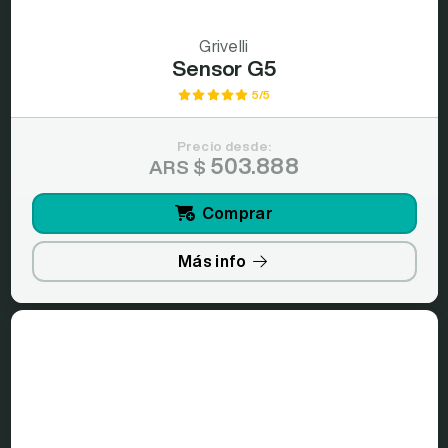
Grivelli
Sensor G5
5/5
Precio desde:
503.888
ARS $
Comprar
Más info