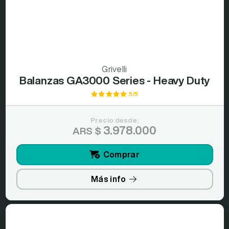
Grivelli
Balanzas GA3000 Series - Heavy Duty
5/5
Precio desde:
3.978.000
ARS $
Comprar
Más info