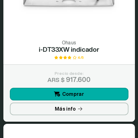
Ohaus
i-DT33XW indicador
4/5
Precio desde:
917.600
ARS $
Comprar
Más info