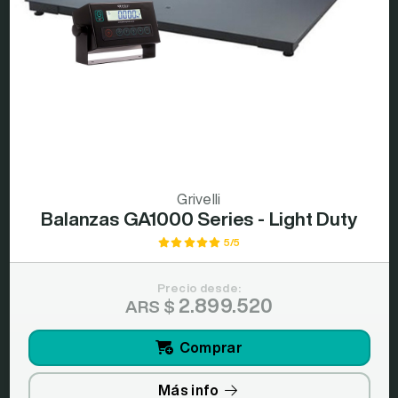
Grivelli
Balanzas GA1000 Series - Light Duty
5/5
Precio desde:
2.899.520
ARS $
Comprar
Más info