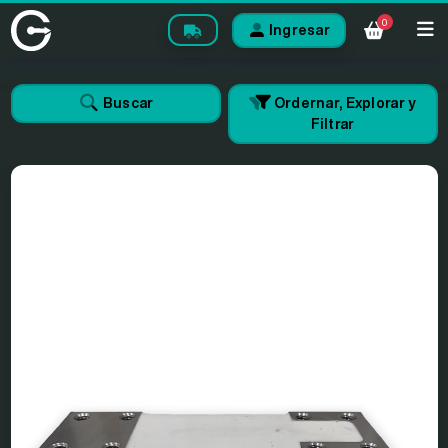
0
Ingresar
Buscar
Ordernar, Explorar y
Filtrar