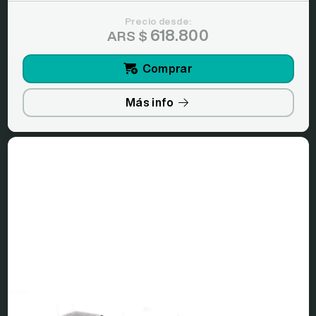
Precio desde:
618.800
ARS $
Comprar
Más info