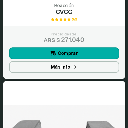
Reacción
CVCC
5/5
Precio desde:
271.040
ARS $
Comprar
Más info