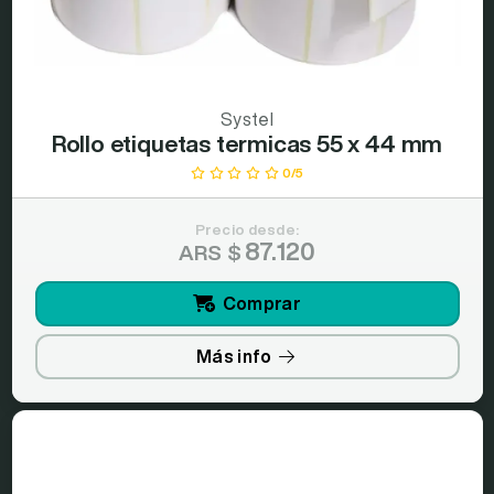
Systel
Rollo etiquetas termicas 55 x 44 mm
0/5
Precio desde:
87.120
ARS $
Comprar
Más info