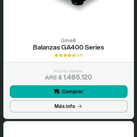
Grivelli
Balanzas GA400 Series
5/5
Precio desde:
1.485.120
ARS $
Comprar
Más info