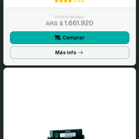
4/5
Precio desde:
1.661.920
ARS $
Comprar
Más info