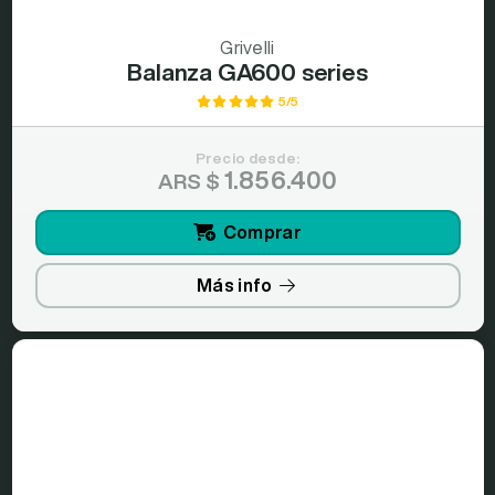
Grivelli
Balanza GA600 series
5/5
Precio desde:
1.856.400
ARS $
Comprar
Más info