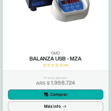
CMD
BALANZA USB - MZA
0/5
Precio desde:
1.998.724
ARS $
Comprar
Más info