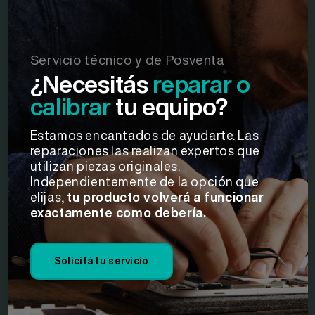
Servicio técnico y de Posventa
¿Necesitás
reparar
o
calibrar
tu equipo?
Estamos encantados de ayudarte. Las
reparaciones las realizan expertos que
utilizan piezas originales.
Independientemente de la opción que
elijas,
tu producto volverá a funcionar
exactamente como debería.
Solicitá tu servicio