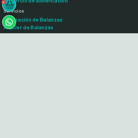
Comercio de alimentación
0
0
Servicios
Calibración de Balanzas
Alquiler de Balanzas
Servicio técnico y de Posventa
Tecnología de impresión y software de pesaje
Empresa
Acerca de Grivelli
Suscribite
y recibí todas nuestras novedades
© 2007-2026—GRIVELLI SRL