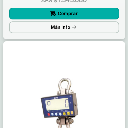
ARS $
Comprar
Más info