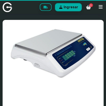
0
Ingresar
.