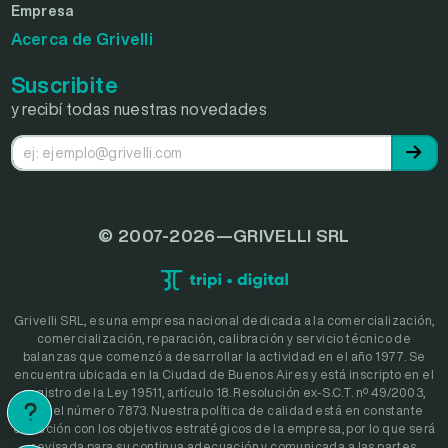
Empresa
Acerca de Grivelli
Suscribite
y recibí todas nuestras novedades
© 2007-2026—GRIVELLI SRL
Grivelli SRL, es una empresa nacional dedicada a la comercialización,
comercialización, reparación, calibración y servicio técnico de
balanzas que comenzó a desarrollar la actividad en el año 1977. Se
encuentra ubicada en la Ciudad de Buenos Aires y está inscripto en el
registro de la Ley 19511, artículo 18. Resolución ex-S.C.T. nº 49/2003,
bajo el número 7873. Nuestra política de calidad está en constante
evolución con los objetivos estratégicos de la empresa, por lo que será
revisada para su continua adecuación y comunicada a las partes