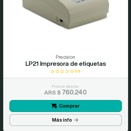
Precision
LP21 Impresora de etiquetas
0/5
Precio desde:
760.240
ARS $
Comprar
Más info