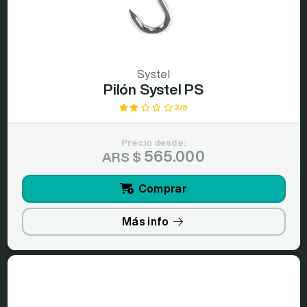
Systel
Pilón Systel PS
2/5
Precio desde:
565.000
ARS $
Comprar
Más info