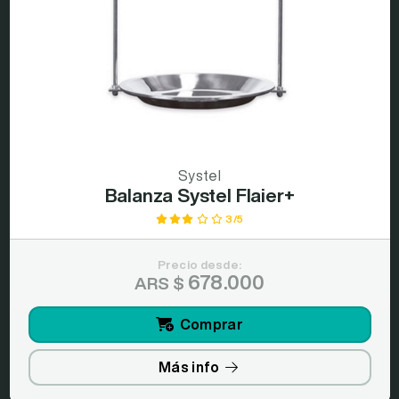
Systel
Balanza Systel Flaier+
3/5
Precio desde:
678.000
ARS $
Comprar
Más info