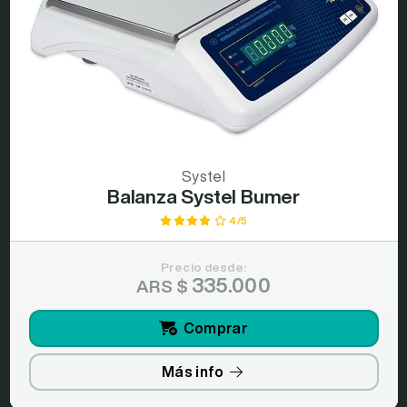
Systel
Balanza Systel Bumer
4/5
Precio desde:
335.000
ARS $
Comprar
Más info