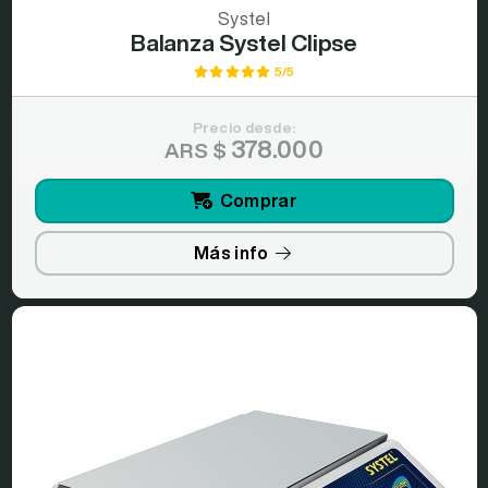
Systel
Balanza Systel Clipse
5/5
Precio desde:
378.000
ARS $
Comprar
Más info