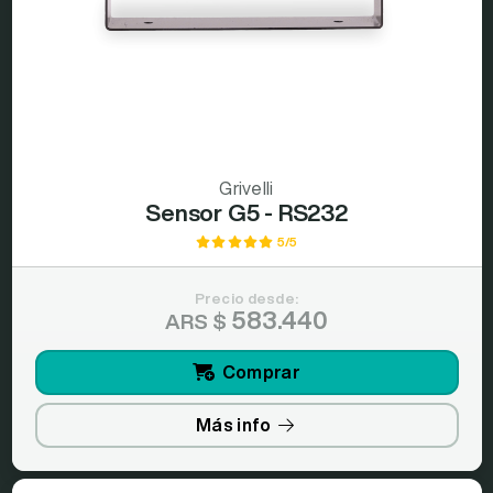
Grivelli
Sensor G5 - RS232
5/5
Precio desde:
583.440
ARS $
Comprar
Más info