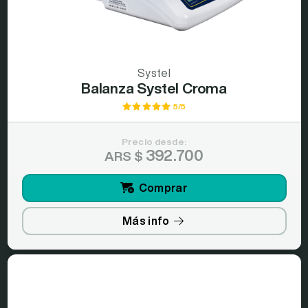
Systel
Balanza Systel Croma
5/5
Precio desde:
392.700
ARS $
Comprar
Más info