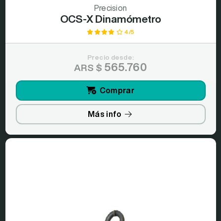
Precision
OCS-X Dinamómetro
4/5
Precio desde:
565.760
ARS $
Comprar
Más info