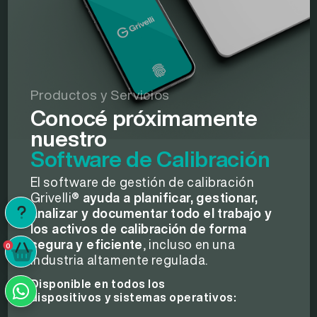
Productos y Servicios
Conocé próximamente
nuestro
Software de Calibración
El software de gestión de calibración
Grivelli®
ayuda a planificar, gestionar,
analizar y documentar todo el trabajo y
los activos de calibración de forma
segura y eficiente
, incluso en una
0
0
industria altamente regulada.
Disponible en todos los
dispositivos y sistemas operativos: