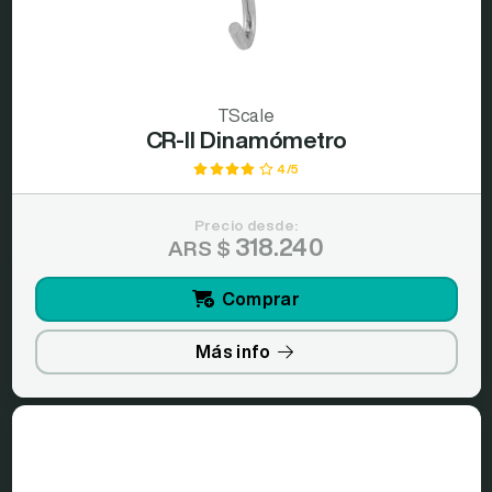
TScale
CR-II Dinamómetro
4/5
Precio desde:
318.240
ARS $
Comprar
Más info