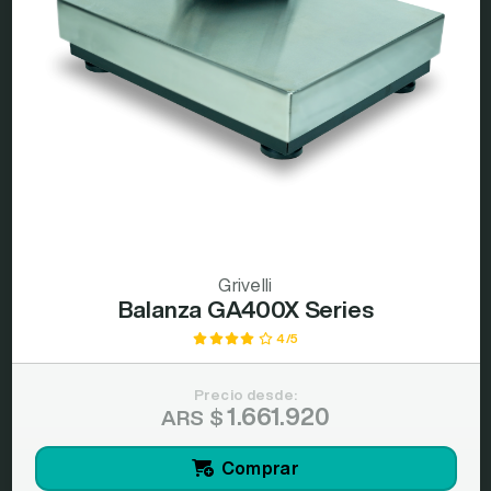
Grivelli
Balanza GA400X Series
4/5
Precio desde:
1.661.920
ARS $
Comprar