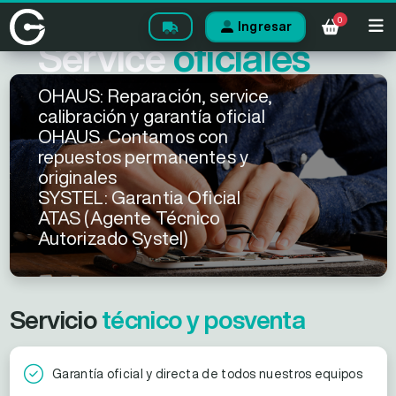
0
Ingresar
Service
oficiales
OHAUS: Reparación, service,
calibración y garantía oficial
OHAUS. Contamos con
repuestos permanentes y
originales
SYSTEL: Garantia Oficial
ATAS (Agente Técnico
Autorizado Systel)
Servicio
técnico y posventa
Garantía oficial y directa de todos nuestros equipos