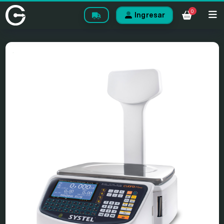
0
Ingresar
.