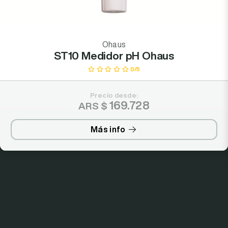
Ohaus
ST10 Medidor pH Ohaus
0/5
Precio desde:
169.728
ARS $
Más info