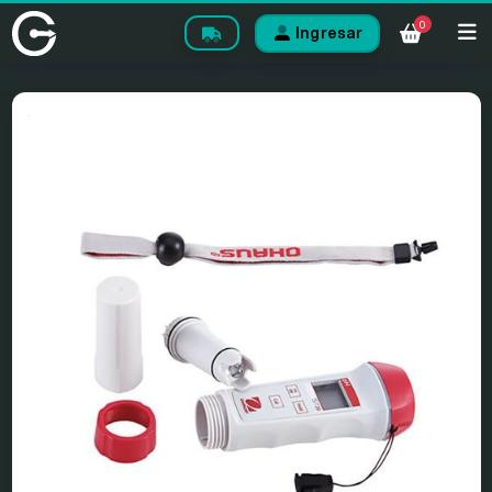
0
Ingresar
.