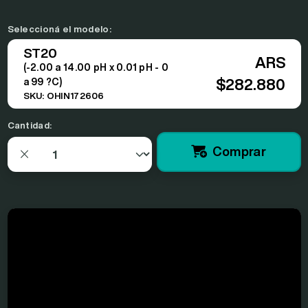
Seleccioná el modelo:
ST20
ARS
(-2.00 a 14.00 pH x 0.01 pH - 0
a 99 ?C)
$282.880
SKU: OHIN172606
Cantidad:
Comprar