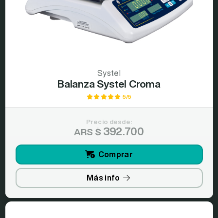
Systel
Balanza Systel Croma
5/5
Precio desde:
392.700
ARS $
Comprar
Más info