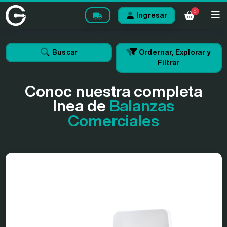
0
Ingresar
Buscar
Ordernar, Explorar y
Filtrar
Conoc nuestra completa
lnea de
Balanzas
Comerciales