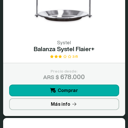
Systel
Balanza Systel Flaier+
3/5
Precio desde:
678.000
ARS $
Comprar
Más info