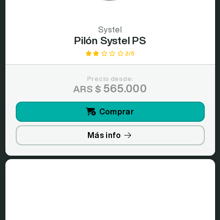
Systel
Pilón Systel PS
2/5
Precio desde:
565.000
ARS $
Comprar
Más info