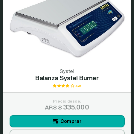
Systel
Balanza Systel Bumer
4/5
Precio desde:
335.000
ARS $
Comprar