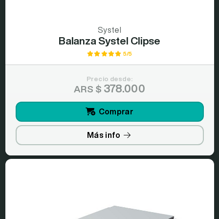
Systel
Balanza Systel Clipse
5/5
Precio desde:
378.000
ARS $
Comprar
Más info