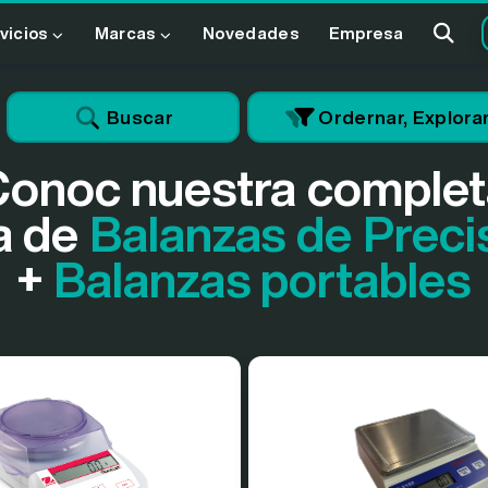
vicios
Marcas
Novedades
Empresa
Buscar
Ordernar, Explorar 
Conoc nuestra complet
a de
Balanzas de Preci
+
Balanzas portables