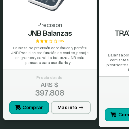
Precision
JNB Balanzas
TRA
3/5
Balanza de precisión económica y portátil
JNB Precision con función de conteo, pesaje
Balanza port
en gramos y carat.La balanza JNB esta
corrientes
pensada para uso diario y ...
p/corrientes
Precio desde:
ARS $
397.808
Comprar
Más info
Com