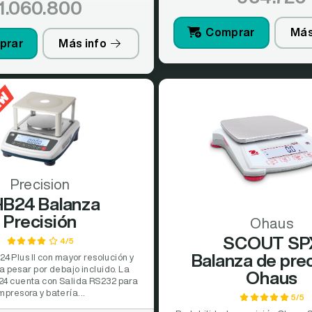
1.060.800
Comprar
Más
prar
Más info
Precision
B24 Balanza
Precisión
Ohaus
SCOUT SP
4/5
Balanza de pre
24 Plus II con mayor resolución y
 pesar por debajo incluido. La
Ohaus
4 cuenta con Salida RS232 para
mpresora y batería...
5/5