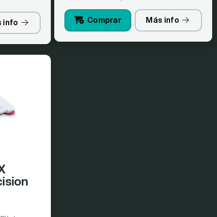
Comprar
Más info
 info
X
cision