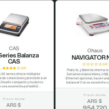
CAS
Ohaus
Series Balanza
NAVIGATOR 
CAS
0/5
4/5
Plato XL y Bateria interna r
 XE series ofrece múltiples
Sensores manos libres, USB,
s de conexiones y precisión a un
Ethernet opcional, hacen un
o.Diseño compacto y moderno
balanza! Con su excelente c
 una excelente portabilid...
Precio desde:
Precio desde:
ARS $
ARS $
954.720