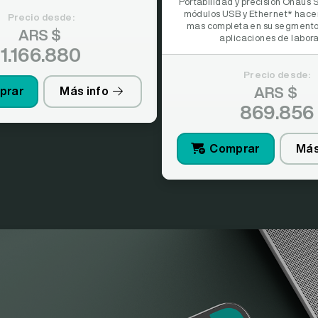
Portabilidad y precisión Ohaus 
módulos USB y Ethernet* hace
Precio desde:
mas completa en su segmento.
ARS $
aplicaciones de laborat
1.166.880
Precio desde:
ARS $
prar
Más info
869.856
Comprar
Más