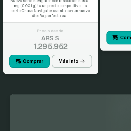
Nueva serie navigator con resolución hasta 1
mg (0.001 g) ! a un precio competitivo. La
serie Ohaus Navigator cuenta con un nuevo
diseño, perfecta pa...
Precio desde:
ARS $
Com
1.295.952
Comprar
Más info