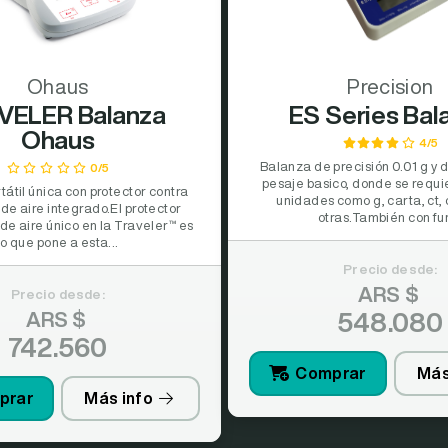
Ohaus
Precision
VELER Balanza
ES Series Bal
Ohaus
4/5
Balanza de precisión 0.01 g y d
0/5
pesaje basico, donde se requie
átil única con protector contra
unidades como g, carta, ct, oz
 de aire integrado.El protector
otras.También con fun
 de aire único en la Traveler™ es
lo que pone a esta...
Precio desde:
ARS $
Precio desde:
ARS $
548.080
742.560
Comprar
Más
prar
Más info