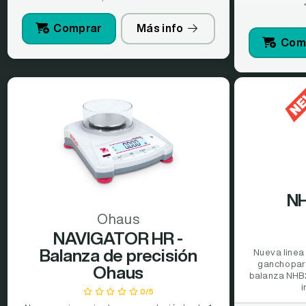
Comprar
Más info
Com
NH
Ohaus
NAVIGATOR HR -
Balanza de precisión
Nueva linea 
gancho para
Ohaus
balanza NHB2
i
0/5