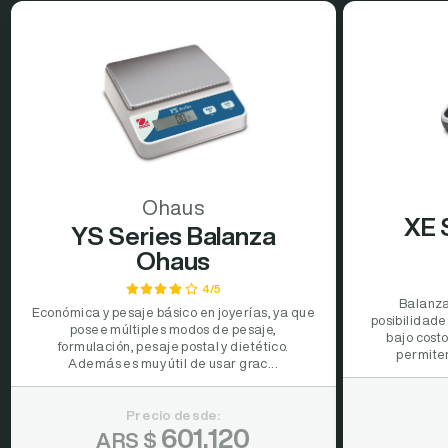
Ohaus
XE 
YS Series Balanza
Ohaus
4/5
Balanza
Económica y pesaje básico en joyerías, ya que
posibilidade
posee múltiples modos de pesaje,
bajo cost
formulación, pesaje postal y dietético.
permiten
Además es muy útil de usar grac...
Precio desde:
601.120
ARS $