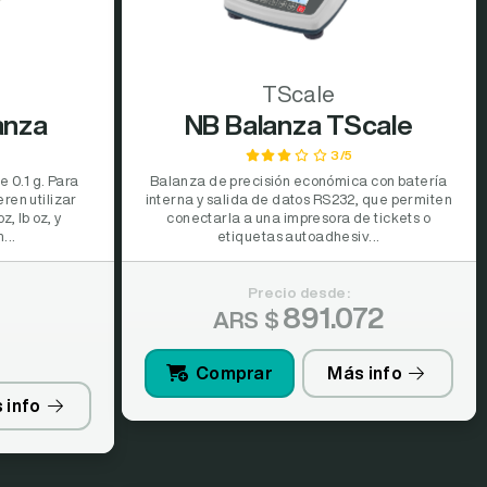
TScale
anza
NB Balanza TScale
3/5
e 0.1 g. Para
Balanza de precisión económica con batería
ren utilizar
interna y salida de datos RS232, que permiten
, lb oz, y
conectarla a una impresora de tickets o
...
etiquetas autoadhesiv...
Precio desde:
891.072
ARS $
Comprar
Más info
 info