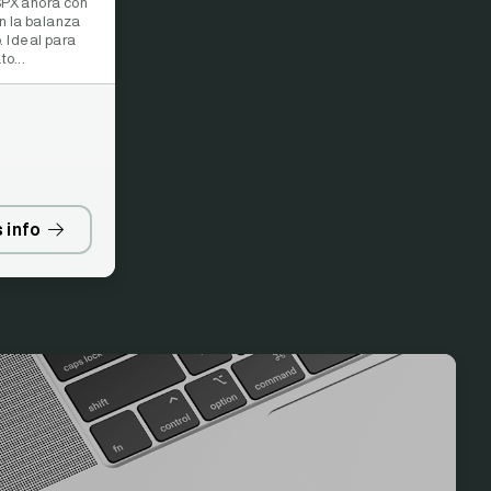
SPX ahora con
n la balanza
 Ideal para
o...
 info