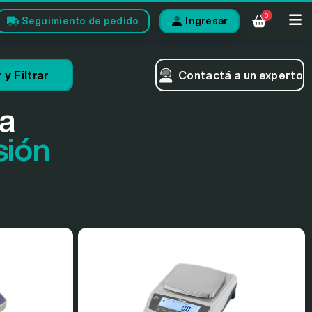
0
Seguimiento de pedido
Ingresar
y Filtrar
Contactá a un experto
a
sión