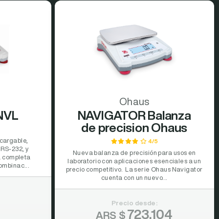
Ohaus
NVL
NAVIGATOR Balanza
de precision Ohaus
ecargable,
4/5
 RS-232, y
Nueva balanza de precisión para usos en
a completa
laboratorio con aplicaciones esenciales a un
ombinac...
precio competitivo. La serie Ohaus Navigator
cuenta con un nuevo...
Precio desde:
723.104
ARS $