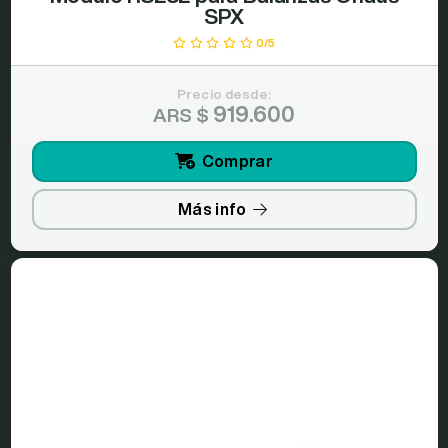
SPX
0/5
Precio desde:
919.600
ARS $
Comprar
Más info