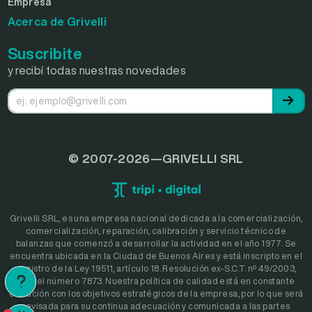
Empresa
Acerca de Grivelli
Suscribite
y recibí todas nuestras novedades
© 2007-2026—GRIVELLI SRL
Grivelli SRL, es una empresa nacional dedicada a la comercialización,
comercialización, reparación, calibración y servicio técnico de
balanzas que comenzó a desarrollar la actividad en el año 1977. Se
encuentra ubicada en la Ciudad de Buenos Aires y está inscripto en el
registro de la Ley 19511, artículo 18. Resolución ex-S.C.T. nº 49/2003,
bajo el número 7873. Nuestra política de calidad está en constante
evolución con los objetivos estratégicos de la empresa, por lo que será
revisada para su continua adecuación y comunicada a las partes