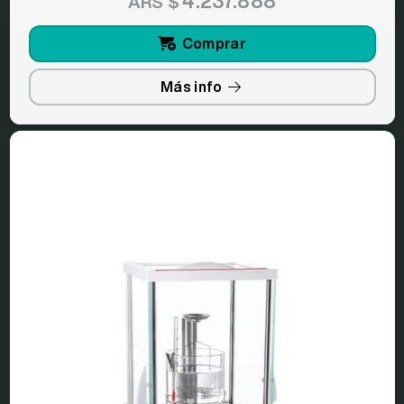
4.237.888
ARS $
Comprar
Más info