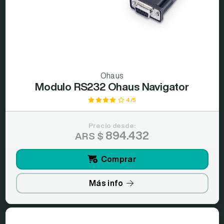
Ohaus
Modulo RS232 Ohaus Navigator
4/5
Precio desde:
894.432
ARS $
Comprar
Más info