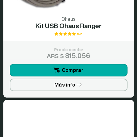
Ohaus
Kit USB Ohaus Ranger
5/5
Precio desde:
815.056
ARS $
Comprar
Más info