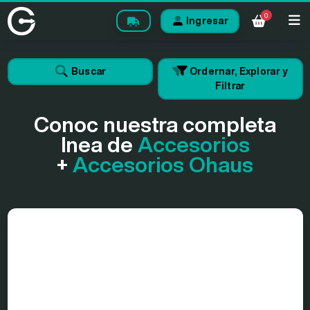
0
Ingresar
Buscar
Ordernar, Explorar y
Filtrar
Conoc nuestra completa
lnea de
Accesorios
+
Accesorios Ohaus