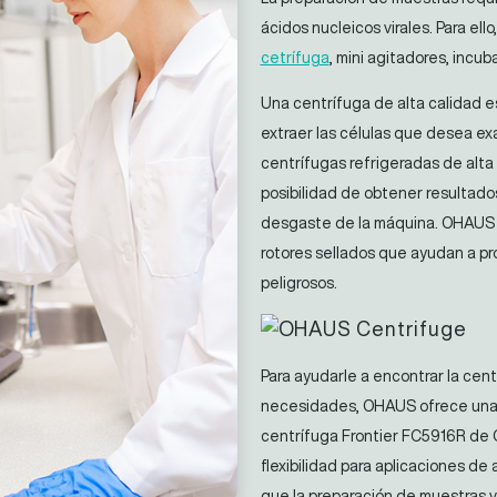
ácidos nucleicos virales. Para ell
cetrífuga
, mini agitadores, incub
Una centrífuga de alta calidad es
extraer las células que desea ex
centrífugas refrigeradas de alta 
posibilidad de obtener resultado
desgaste de la máquina. OHAUS o
rotores sellados que ayudan a pro
peligrosos.
Para ayudarle a encontrar la cen
necesidades, OHAUS ofrece una p
centrífuga Frontier FC5916R de 
flexibilidad para aplicaciones de 
que la preparación de muestras v