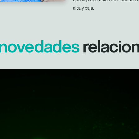
alta y baja.
novedades
relacio