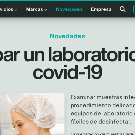
vicios
Marcas
Novedades
Empresa
Novedades
ar un laboratori
covid-19
Examinar muestras infe
procedimiento delicado
equipos de laboratorio 
fáciles de desinfectar.
La preparación de muestras requie