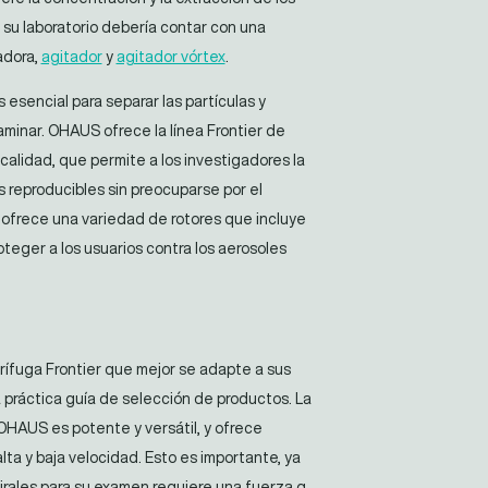
o, su laboratorio debería contar con una
adora,
agitador
y
agitador vórtex
.
 esencial para separar las partículas y
aminar. OHAUS ofrece la línea Frontier de
calidad, que permite a los investigadores la
s reproducibles sin preocuparse por el
frece una variedad de rotores que incluye
teger a los usuarios contra los aerosoles
trífuga Frontier que mejor se adapte a sus
ráctica guía de selección de productos. La
OHAUS es potente y versátil, y ofrece
alta y baja velocidad. Esto es importante, ya
irales para su examen requiere una fuerza g