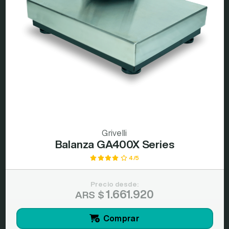
Grivelli
Balanza GA400X Series
4/5
Precio desde:
1.661.920
ARS $
Comprar