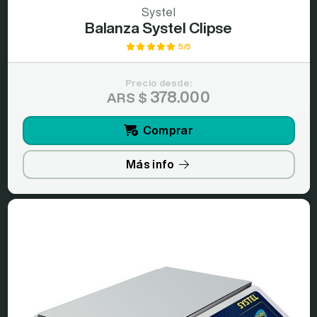
Systel
Balanza Systel Clipse
5/5
Precio desde:
378.000
ARS $
Comprar
Más info