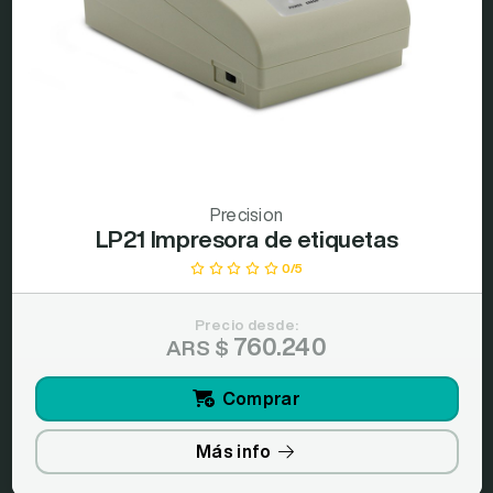
Precision
LP21 Impresora de etiquetas
0/5
Precio desde:
760.240
ARS $
Comprar
Más info