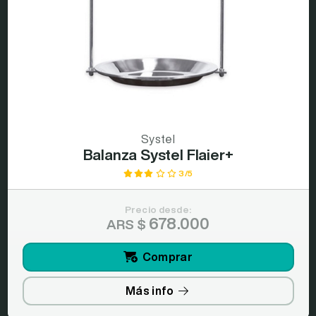
Systel
Balanza Systel Flaier+
3/5
Precio desde:
678.000
ARS $
Comprar
Más info