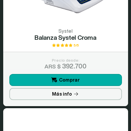
Systel
Balanza Systel Croma
5/5
Precio desde:
392.700
ARS $
Comprar
Más info