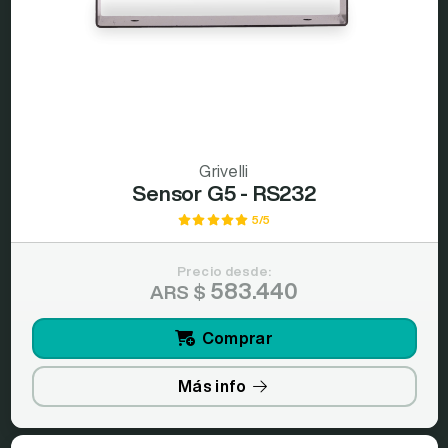
Grivelli
Sensor G5 - RS232
5/5
Precio desde:
583.440
ARS $
Comprar
Más info