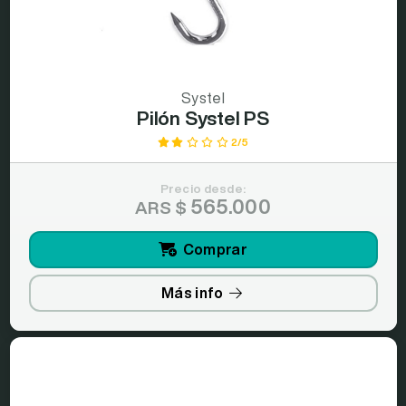
Systel
Pilón Systel PS
2/5
Precio desde:
565.000
ARS $
Comprar
Más info