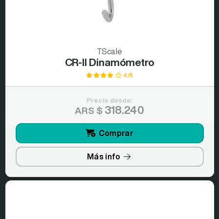
TScale
CR-II Dinamómetro
4/5
Precio desde:
318.240
ARS $
Comprar
Más info