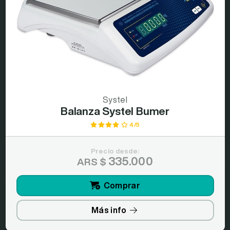
Systel
Balanza Systel Bumer
4/5
Precio desde:
335.000
ARS $
Comprar
Más info