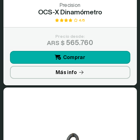
Precision
OCS-X Dinamómetro
4/5
Precio desde:
565.760
ARS $
Comprar
Más info