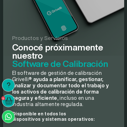
Productos y Servicios
Conocé próximamente
nuestro
Software de Calibración
El software de gestión de calibración
Grivelli®
ayuda a planificar, gestionar,
analizar y documentar todo el trabajo y
los activos de calibración de forma
segura y eficiente
, incluso en una
0
0
industria altamente regulada.
Disponible en todos los
dispositivos y sistemas operativos: